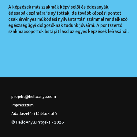
A képzések más szakmák képviselői és édesanyák,
édesapák számára is nyitottak, de továbbképzési pontot
csak érvényes működési nyilvántartási számmal rendelkező
egészségügyi dolgozóknak tudunk jóváírni. A pontszerző
szakmacsoportok listáját lásd az egyes képzések leírásánál.
projekt@helloanyu.com
Impresszum
Adatkezelési tájékoztató
© HelloAnyu.Projekt •
2026