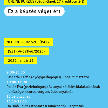
ONLINE KURZUS (Védőnőknek 17 kreditpontért)
Ez a képzés véget ért
NEURODIVERZ SZÜLŐSÉG
(SZTK-A-67846/2025)
2026. január 19.
9:00-10:00
Szigethi Zsófia (gyógypedagógus): Fogalmi tisztázó
10:00-11:00
Pollák Éva (pszichológus): Az anyai kötődés kialakulásának
nehézségei neurodivergens édesanyáknál
15 perc szünet
11:15-12:15
Do Dinh Laura (szoptatási tanácsadó): Szoptatási