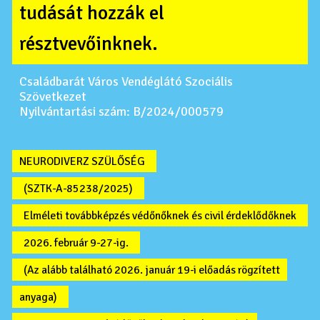
tudását hozzák el
résztvevőinknek.
Családbarát Város Vendéglátó Szociális
Szövetkezet
Nyilvántartási szám: B/2024/000579
NEURODIVERZ SZÜLŐSÉG
(SZTK-A-85238/2025)
Elméleti továbbképzés védőnőknek és civil érdeklődőknek
2026. február 9-27-ig.
(Az alább található 2026. január 19-i előadás rögzített
anyaga)