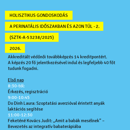
HOLISZTIKUS GONDOSKODÁS
A PERINATÁLIS IDŐSZAKBAN ÉS AZON TÚL - 2.
(SZTK-A-53238/2025)
2026.
Akkreditált védőnői továbbképzés 14 kreditpontért.
A képzés 20 fő jelentkezésével indul és legfeljebb 40 főt
tudunk fogadni.
Első nap
8:30-tól:
Érkezés, regisztráció
9:00-10:45
Do Dinh Laura: Szoptatási averzióval érintett anyák
laktációs segítése
11:00-12:30
Feketéné Kovács Judit: „Amit a babák mesélnek” –
Bevezetés az integratív babaterápiába