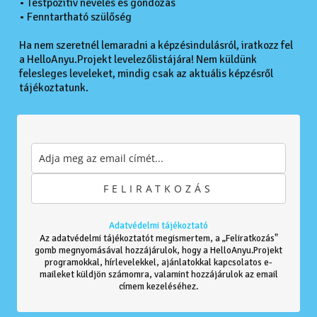
• Testpozitív nevelés és gondozás
• Fenntartható szülőség
Ha nem szeretnél lemaradni a képzésindulásról, iratkozz fel
a HelloAnyu.Projekt levelezőlistájára! Nem küldünk
felesleges leveleket, mindig csak az aktuális képzésről
tájékoztatunk.
Adatvédelmi tájékoztató
Az adatvédelmi tájékoztatót megismertem, a „Feliratkozás"
gomb megnyomásával hozzájárulok, hogy a HelloAnyu.Projekt
programokkal, hírlevelekkel, ajánlatokkal kapcsolatos e-
maileket küldjön számomra, valamint hozzájárulok az email
címem kezeléséhez.