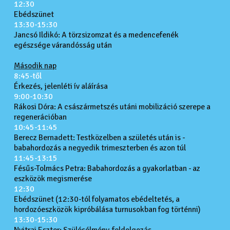
12:30
Ebédszünet
13:30-15:30
Jancsó Ildikó: A törzsizomzat és a medencefenék
egészsége várandósság után
Második nap
8:45-től
Érkezés, jelenléti ív aláírása
9:00-10:30
Rákosi Dóra: A császármetszés utáni mobilizáció szerepe a
regenerációban
10:45-11:45
Berecz Bernadett: Testközelben a születés után is -
babahordozás a negyedik trimeszterben és azon túl
11:45-13:15
Fésűs-Tolmács Petra: Babahordozás a gyakorlatban - az
eszközök megismerése
12:30
Ebédszünet (12:30-tól folyamatos ebédeltetés, a
hordozóeszközök kipróbálása turnusokban fog történni)
13:30-15:30