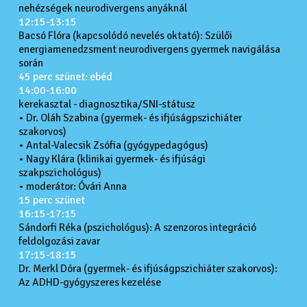
nehézségek neurodivergens anyáknál
12:15-13:15
Bacsó Flóra (kapcsolódó nevelés oktató): Szülői
energiamenedzsment neurodivergens gyermek navigálása
során
45 perc szünet: ebéd
14:00-16:00
kerekasztal - diagnosztika/SNI-státusz
• Dr. Oláh Szabina (gyermek- és ifjúságpszichiáter
szakorvos)
• Antal-Valecsik Zsófia (gyógypedagógus)
• Nagy Klára (klinikai gyermek- és ifjúsági
szakpszichológus)
• moderátor: Óvári Anna
15 perc szünet
16:15-17:15
Sándorfi Réka (pszichológus): A szenzoros integráció
feldolgozási zavar
17:15-18:15
Dr. Merkl Dóra (gyermek- és ifjúságpszichiáter szakorvos):
Az ADHD-gyógyszeres kezelése