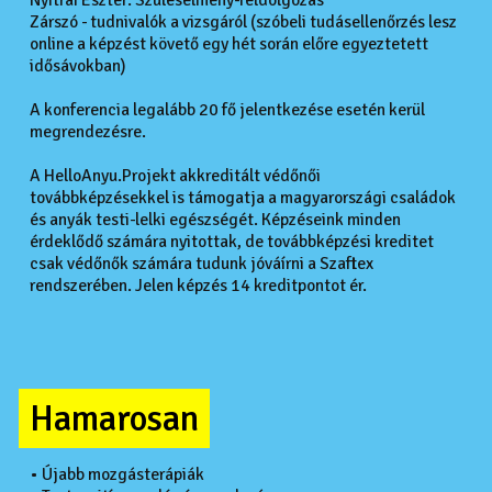
Nyitrai Eszter: Szülésélmény-feldolgozás
Zárszó - tudnivalók a vizsgáról (szóbeli tudásellenőrzés lesz
online a képzést követő egy hét során előre egyeztetett
idősávokban)
A konferencia legalább 20 fő jelentkezése esetén kerül
megrendezésre.
A HelloAnyu.Projekt akkreditált védőnői
továbbképzésekkel is támogatja a magyarországi családok
és anyák testi-lelki egészségét. Képzéseink minden
érdeklődő számára nyitottak, de továbbképzési kreditet
csak védőnők számára tudunk jóváírni a Szaftex
rendszerében. Jelen képzés 14 kreditpontot ér.
Hamarosan
• Újabb mozgásterápiák